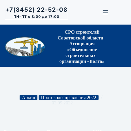
Перейти
к
+7(8452) 22-52-08
сути
ПН-ПТ с 8:00 до 17:00
СРО строителей
Саратовской области
Ассоциация
«Объединение
строительных
организаций «Волга»
Архив
Протоколы правления 2022
02.09.2022
Протокол Правления № 30 от 01.09.2022 г.