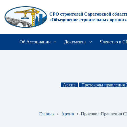
Перейти
к
сути
СРО строителей Саратовской област
«Объединение строительных организ
Об Ассоциации
Документы
Членство в 
Архив
Протоколы правления 
Протокол Правления СРО № 16 от 
Главная
Архив
Протокол Правления СР