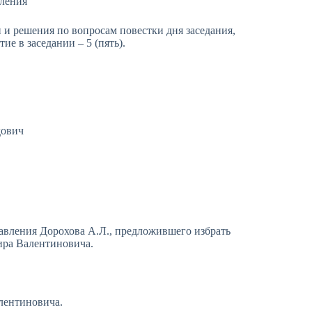
ления
 и решения по вопросам повестки дня заседания,
ие в заседании – 5 (пять).
дович
авления Дорохова А.Л., предложившего избрать
ира Валентиновича.
лентиновича.