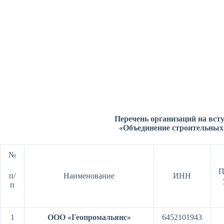
Перечень организаций на вст
«Объединение строительных
№
П
п/
Наименование
ИНН
п
1
ООО «Геопромальянс»
6452101943