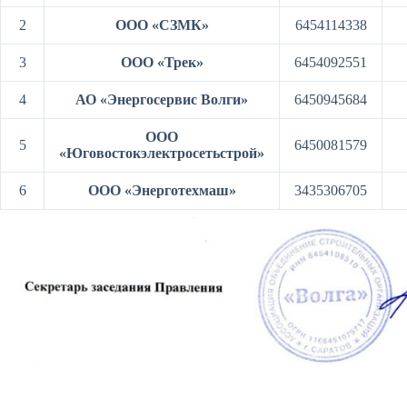
2
ООО «СЗМК»
6454114338
3
ООО «Трек»
6454092551
4
АО «Энергосервис Волги»
6450945684
ООО
5
6450081579
«Юговостокэлектросетьстрой»
6
ООО «Энерготехмаш»
3435306705