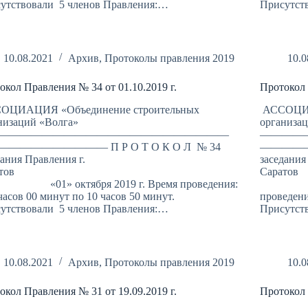
утствовали 5 членов Правления:…
Присутст
10.08.2021
Архив
,
Протоколы правления 2019
10.0
окол Правления № 34 от 01.10.2019 г.
Протокол 
ОЦИАЦИЯ «Объединение строительных
АССОЦИА
низаций «Волга»
организа
—————————————————————
————
————————— П Р О Т О К О Л № 34
——————
дания Правления г.
заседания
Саратов
С
» октября 2019 г. Время проведения:
«25» с
 часов 00 минут по 10 часов 50 минут.
проведени
утствовали 5 членов Правления:…
Присутст
10.08.2021
Архив
,
Протоколы правления 2019
10.0
окол Правления № 31 от 19.09.2019 г.
Протокол 