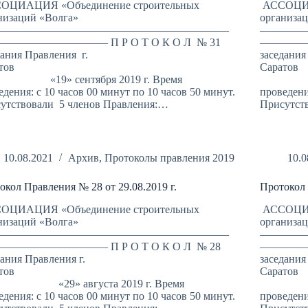
ОЦИАЦИЯ «Объединение строительных
АССОЦИА
низаций «Волга»
организа
—————————————————————
————
————————— П Р О Т О К О Л № 31
——————
дания Правления г.
заседания
Саратов
С
» сентября 2019 г. Время
«16» с
едения: с 10 часов 00 минут по 10 часов 50 минут.
проведени
утствовали 5 членов Правления:…
Присутст
10.08.2021
Архив
,
Протоколы правления 2019
10.0
окол Правления № 28 от 29.08.2019 г.
Протокол 
ОЦИАЦИЯ «Объединение строительных
АССОЦИА
низаций «Волга»
организа
—————————————————————
————
————————— П Р О Т О К О Л № 28
——————
дания Правления г.
заседания
Саратов
С
9» августа 2019 г. Время
«19» 
едения: с 10 часов 00 минут по 10 часов 50 минут.
проведени