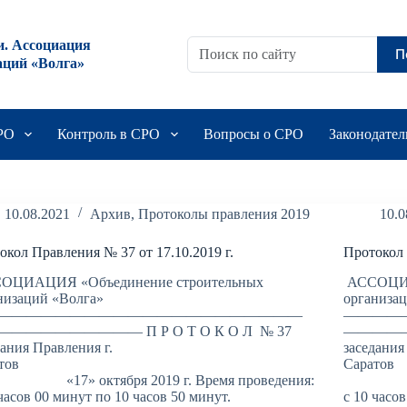
и. Ассоциация
П
аций «Волга»
СРО
Контроль в СРО
Вопросы о СРО
Законодател
10.08.2021
Архив
,
Протоколы правления 2019
10.0
окол Правления № 37 от 17.10.2019 г.
Протокол 
ОЦИАЦИЯ «Объединение строительных
АССОЦИА
низаций «Волга»
организа
—————————————————————
————
————————— П Р О Т О К О Л № 37
——————
дания Правления г.
заседания
Саратов
С
» октября 2019 г. Время проведения:
«09» о
 часов 00 минут по 10 часов 50 минут.
с 10 часо