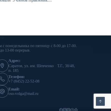
вовали 5 членов Правления:…
ты
м с понедельника по пятницу с 8-00 до 17-00.
 до 13-00 перерыв.
Адрес:
Саратов, ул. им. Шевченко Т.Г., 38/48,
п. 185
Телефон:
+7 (8452) 22-52-08
Email:
oso-volga@mail.ru