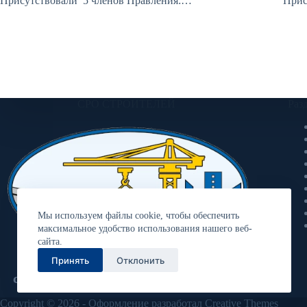
Присутствовали 5 членов Правления:…
Прис
СРО СТРОИТЕЛЕЙ
Раз
Мы используем файлы cookie, чтобы обеспечить
максимальное удобство использования нашего веб-
сайта.
Принять
Отклонить
Ассоциация «Объединение
строительных организаций «Волга»
Copyright © 2026 - Оформление разработал
Creative Themes