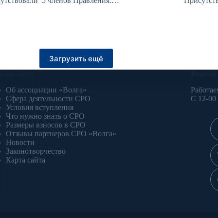
утствовали 5 членов Правления:…
Присутст
Загрузить ещё
делы сайта
Контак
Об ассоциации «Волга»
Работае
Сфера деятельности СРО
С 12-00
Условия вступления
Что нужно знать о СРО
Размеры взносов в СРО
Отзывы партнеров СРО «Волга»
Новости
Законотворчество
Карта сайта