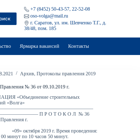
+7 (8452) 50-43-57, 22-52-08
oso-volga@mail.ru
оиск
г. Саратов, ул. им. Шевченко Т.Г., д.
38/48, пом. 185
ьство
Ярмарка вакансий
Контакты
8.2021
Архив
,
Протоколы правления 2019
Правления № 36 от 09.10.2019 г.
ЦИЯ «Объединение строительных
ций «Волга»
———————————————————
—————— П Р О Т О К О Л № 36
 Правления г.
аратов
ктября 2019 г. Время проведения:
в 00 минут по 10 часов 50 минут.