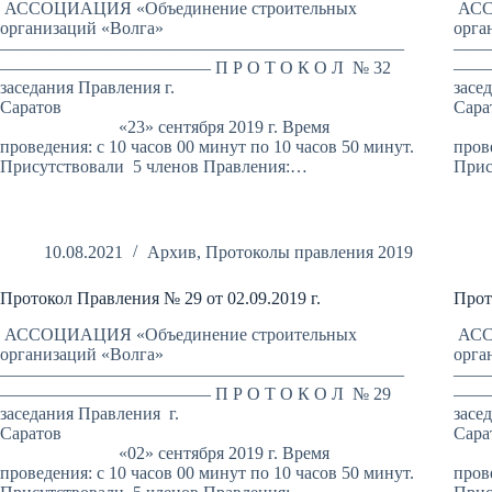
АССОЦИАЦИЯ «Объединение строительных
АСС
организаций «Волга»
орга
———————————————————————
——
———————————— П Р О Т О К О Л № 32
———
заседания Правления г.
засе
Саратов
«23» сентября 2019 г. Время
«19
проведения: с 10 часов 00 минут по 10 часов 50 минут.
пров
Присутствовали 5 членов Правления:…
Прис
10.08.2021
Архив
,
Протоколы правления 2019
Протокол Правления № 29 от 02.09.2019 г.
Прот
АССОЦИАЦИЯ «Объединение строительных
АСС
организаций «Волга»
орга
———————————————————————
——
———————————— П Р О Т О К О Л № 29
———
заседания Правления г.
засе
Саратов
«02» сентября 2019 г. Время
«2
проведения: с 10 часов 00 минут по 10 часов 50 минут.
пров