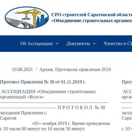
Перейти
к
сути
СРО строителей Саратовской област
«Объединение строительных организ
Об Ассоциации
Документы
Членство в 
10.08.2021
Архив
,
Протоколы правления 2019
Протокол Правления № 38 от 01.11.2019 г.
Прот
АССОЦИАЦИЯ «Объединение строительных
АСС
организаций «Волга»
орга
———————————————————————
——
———————————— П Р О Т О К О Л № 38
———
заседания Правления г.
засе
Саратов
«01» ноября 2019 г. Время проведения:
«17
с 10 часов 00 минут по 10 часов 50 минут.
с 10