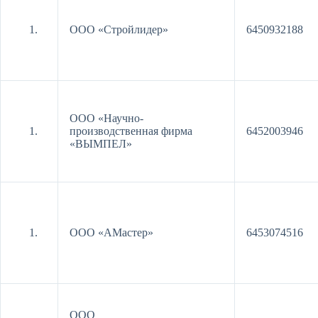
ООО «Стройлидер»
6450932188
ООО «Научно-
производственная фирма
6452003946
«ВЫМПЕЛ»
ООО «АМастер»
6453074516
ООО