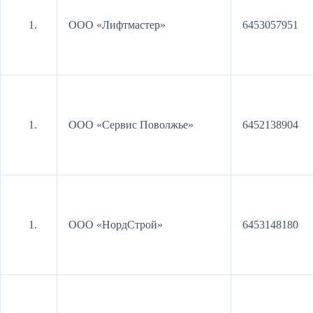
ООО «Лифтмастер»
6453057951
ООО «Сервис Поволжье»
6452138904
ООО «НордСтрой»
6453148180