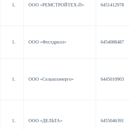
ООО «РЕМСТРОЙТЕХ-П»
6451412978
ООО «Фестдрилл»
6454088487
ООО «Сельхозэнерго»
6445010903
ООО «ДЕЛЬТА»
6455046391