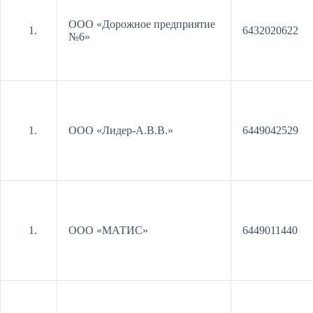
ООО «Дорожное предприятие
6432020622
№6»
ООО «Лидер-А.В.В.»
6449042529
ООО «МАТИС»
6449011440