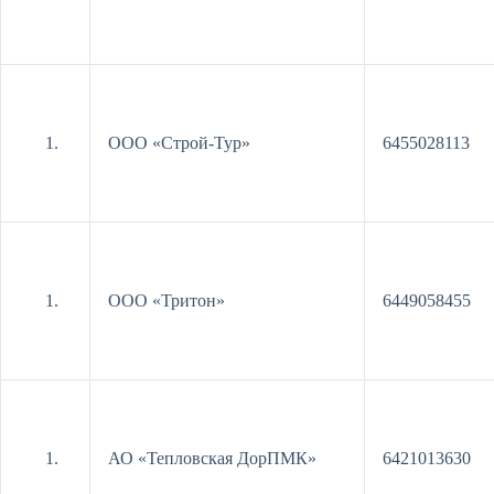
ООО «Строй-Тур»
6455028113
ООО «Тритон»
6449058455
АО «Тепловская ДорПМК»
6421013630