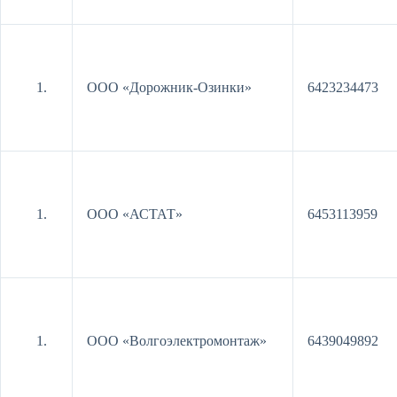
ООО «Дорожник-Озинки»
6423234473
ООО «АСТАТ»
6453113959
ООО «Волгоэлектромонтаж»
6439049892