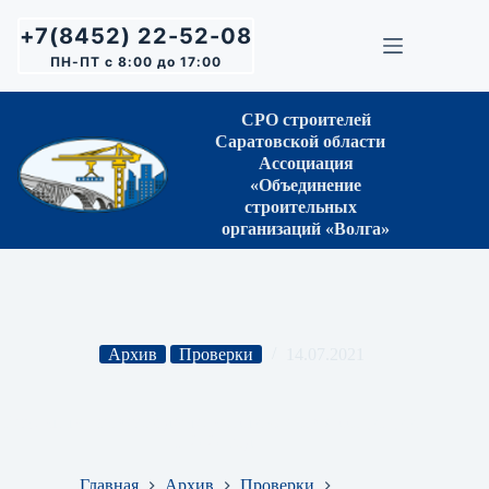
Перейти
к
+7(8452) 22-52-08
сути
ПН-ПТ с 8:00 до 17:00
СРО строителей
Саратовской области
Ассоциация
«Объединение
строительных
организаций «Волга»
Архив
Проверки
14.07.2021
Результаты проверок деятельности членов Ассоциации
на 2020 год
Главная
Архив
Проверки