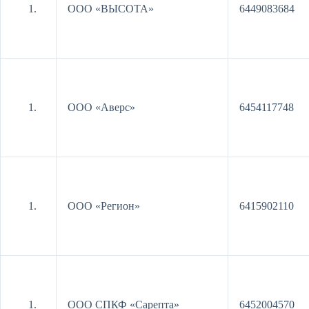
ООО «ВЫСОТА»
6449083684
ООО «Аверс»
6454117748
ООО «Регион»
6415902110
ООО СПКФ «Сарепта»
6452004570