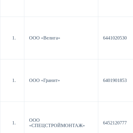
ООО «Велига»
6441020530
ООО «Гранит»
6401901853
ООО
6452120777
«СПЕЦСТРОЙМОНТАЖ»