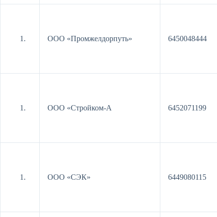
ООО «Промжелдорпуть»
6450048444
ООО «Стройком-А
6452071199
ООО «СЭК»
6449080115