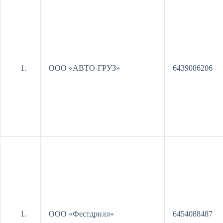
ООО «АВТО-ГРУЗ»
6439086206
ООО «Фестдрилл»
6454088487