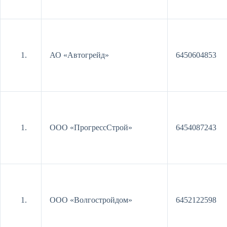
АО «Автогрейд»
6450604853
ООО «ПрогрессСтрой»
6454087243
ООО «Волгостройдом»
6452122598