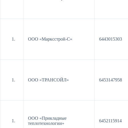
ООО «Марксстрой-С»
6443015303
ООО «ТРАНСОЙЛ»
6453147958
ООО «Прикладные
6452115914
теплотехнологии»