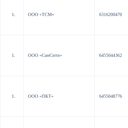
ООО «ТСМ»
6316200470
ООО «СанСити»
6455044362
ООО «ПКТ»
6455048776