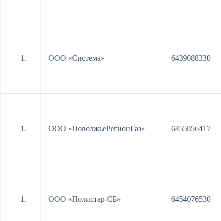
ООО «Система»
6439088330
ООО «ПоволжьеРегионГаз»
6455056417
ООО «Полистар-СБ»
6454076530