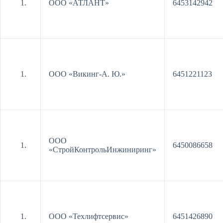
ООО «АТЛАНТ»
6453142942
ООО «Викинг-А. Ю.»
6451221123
ООО
6450086658
«СтройКонтрольИнжиниринг»
ООО «Техлифтсервис»
6451426890