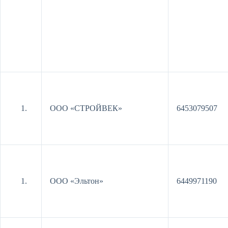
ООО «СТРОЙВЕК»
6453079507
ООО «Эльтон»
6449971190