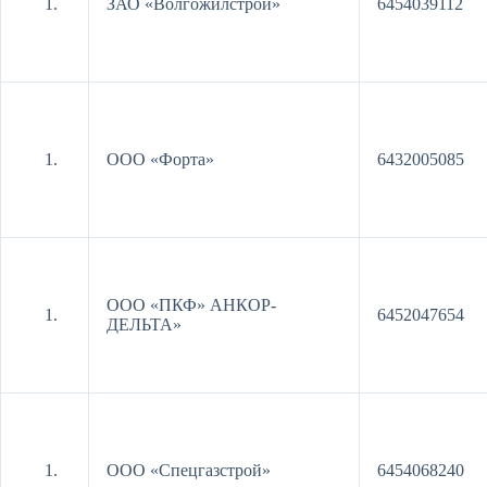
ЗАО «Волгожилстрой»
6454039112
ООО «Форта»
6432005085
ООО «ПКФ» АНКОР-
6452047654
ДЕЛЬТА»
ООО «Спецгазстрой»
6454068240