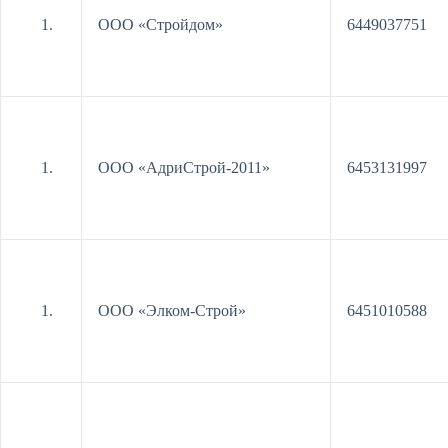
ООО «Стройдом»
6449037751
ООО «АдриСтрой-2011»
6453131997
ООО «Элком-Строй»
6451010588