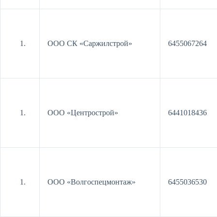
ООО СК «Саржилстрой»
6455067264
ООО «Центрострой»
6441018436
ООО «Волгоспецмонтаж»
6455036530