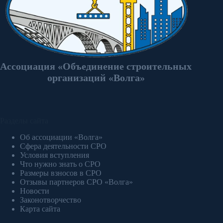
Ассоциация «Объединение строительных
организаций «Волга»
Разделы сайта
Об ассоциации «Волга»
Сфера деятельности СРО
Условия вступления
Что нужно знать о СРО
Размеры взносов в СРО
Отзывы партнеров СРО «Волга»
Новости
Законотворчество
Карта сайта