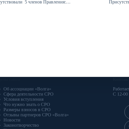
утствовали 5 членов Правления:…
Присутст
делы сайта
Контак
Об ассоциации «Волга»
Работае
Сфера деятельности СРО
С 12-00
Условия вступления
Что нужно знать о СРО
Размеры взносов в СРО
Отзывы партнеров СРО «Волга»
Новости
Законотворчество