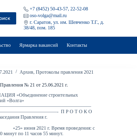
+7 (8452) 50-43-57, 22-52-08
oso-volga@mail.ru
оиск
г. Саратов, ул. им. Шевченко Т.Г., д.
38/48, пом. 185
ьство
Ярмарка вакансий
Контакты
7.2021
Архив
,
Протоколы правления 2021
Правления № 21 от 25.06.2021 г.
ЦИЯ «Объединение строительных
ций «Волга»
———————————————————
———————————- П Р О Т О К О
аседания Правления г.
аратов
юня 2021 г. Время проведения: с
30 минут по 11 часов 55 минут.