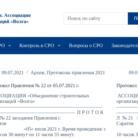
и. Ассоциация
П
аций «Волга»
СРО
Контроль в СРО
Вопросы о СРО
Законодател
09.07.2021
Архив
,
Протоколы правления 2021
09.0
окол Правления № 22 от 05.07.2021 г.
Протокол 
ОЦИАЦИЯ «Объединение строительных
АССОЦИА
низаций «Волга»
организа
—————————————————————
————
———————————————- П Р О Т О К
—————
№ 22 заседания Правления г.
Л № 21 з
Саратов
С
» июля 2021 г. Время проведения: с
«25» и
асов 30 минут по 11 часов 55 минут.
10 часов 