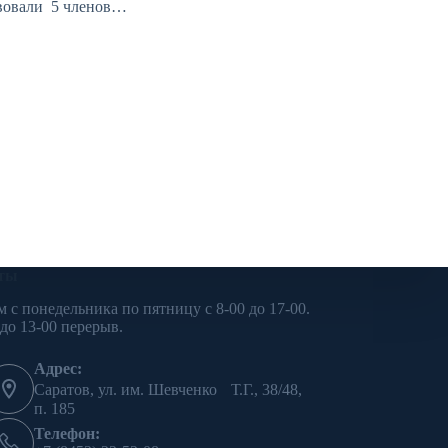
вовали 5 членов…
ты
м с понедельника по пятницу с 8-00 до 17-00.
 до 13-00 перерыв.
Адрес:
Саратов, ул. им. Шевченко Т.Г., 38/48,
п. 185
Телефон: