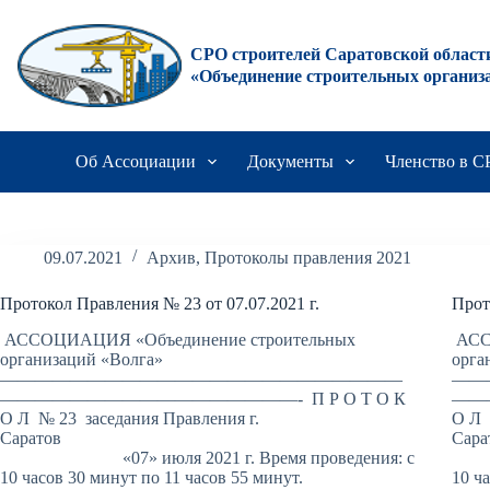
Перейти
к
сути
СРО строителей Саратовской област
«Объединение строительных организ
Об Ассоциации
Документы
Членство в 
09.07.2021
Архив
,
Протоколы правления 2021
Протокол Правления № 23 от 07.07.2021 г.
Прот
АССОЦИАЦИЯ «Объединение строительных
АСС
организаций «Волга»
орга
———————————————————————
——
—————————————————- П Р О Т О К
——
О Л № 23 заседания Правления г.
О Л 
Саратов
«07» июля 2021 г. Время проведения: с
«05
10 часов 30 минут по 11 часов 55 минут.
10 ч