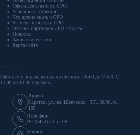
Об ассоциации «Волга»
Сфера деятельности СРО
Условия вступления
Что нужно знать о СРО
Размеры взносов в СРО
Отзывы партнеров СРО «Волга»
Новости
Законотворчество
Карта сайта
Контакты
Работаем с понедельника по пятницу с 8-00 до 17-00. С
12-00 до 13-00 перерыв.
Адрес:
Саратов, ул. им. Шевченко Т.Г., 38/48, п.
185
Телефон:
+7 (8452) 22-52-08
Email:
oso-volga@mail.ru