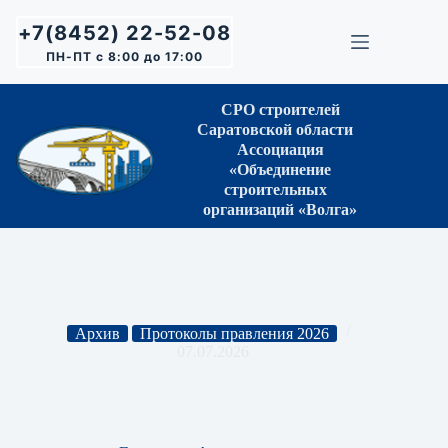
Перейти
к
+7(8452) 22-52-08
сути
ПН-ПТ с 8:00 до 17:00
СРО строителей
Саратовской области
Ассоциация
«Объединение
строительных
организаций «Волга»
Архив
Протоколы правления 2026
07.07.2026
Протокол Правления СРО № 30 от 02.07.2026 г.