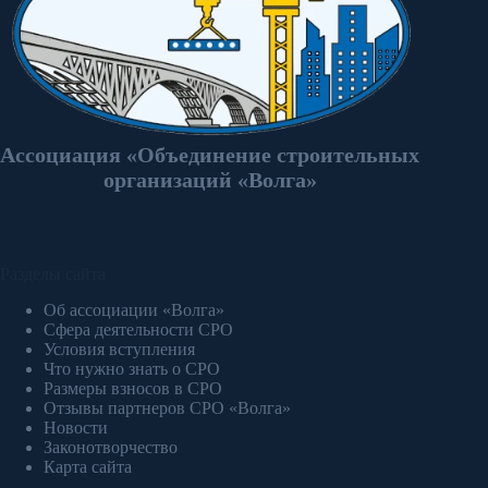
Ассоциация «Объединение строительных
организаций «Волга»
Разделы сайта
Об ассоциации «Волга»
Сфера деятельности СРО
Условия вступления
Что нужно знать о СРО
Размеры взносов в СРО
Отзывы партнеров СРО «Волга»
Новости
Законотворчество
Карта сайта