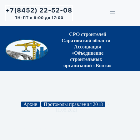
Перейти
к
+7(8452) 22-52-08
сути
ПН-ПТ с 8:00 до 17:00
СРО строителей
Саратовской области
Ассоциация
«Объединение
строительных
организаций «Волга»
Архив
Протоколы правления 2018
11.08.2021
Протокол Правления СРО № 13 от 23.03.2018 г.