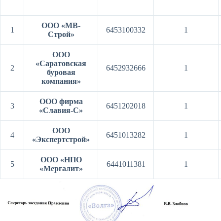
ООО «МВ-
1
6453100332
1
Строй»
ООО
«Саратовская
2
6452932666
1
буровая
компания»
ООО фирма
3
6451202018
1
«Славия-С»
ООО
4
6451013282
1
«Экспертстрой»
ООО «НПО
5
6441011381
1
«Мергалит»