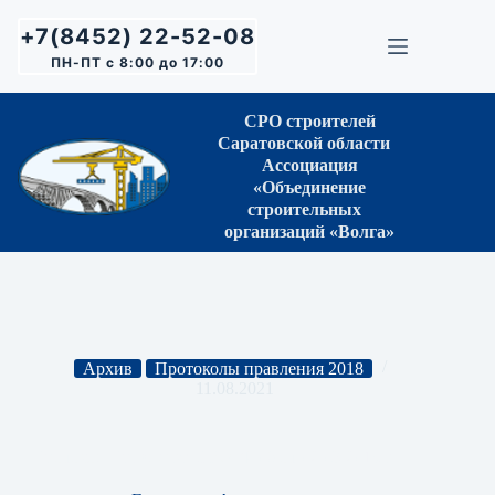
Перейти
к
+7(8452) 22-52-08
сути
ПН-ПТ с 8:00 до 17:00
СРО строителей
Саратовской области
Ассоциация
«Объединение
строительных
организаций «Волга»
Архив
Протоколы правления 2018
11.08.2021
Протокол Правления СРО № 06 от 02.03.2018 г.