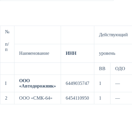
№
Действующий
п/
п
Наименование
ИНН
уровень
ВВ
ОДО
ООО
I
6449035747
1
—
«Автодорожник»
2
ООО «СМК-64»
6454110950
1
—