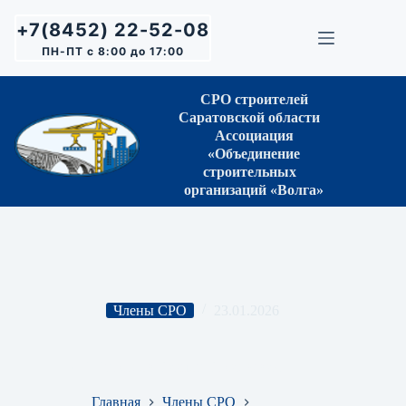
Перейти
к
+7(8452) 22-52-08
сути
ПН-ПТ с 8:00 до 17:00
СРО строителей
Саратовской области
Ассоциация
«Объединение
строительных
организаций «Волга»
Члены СРО
23.01.2026
ИП Прасолов Виктор Васильевич
Главная
Члены СРО