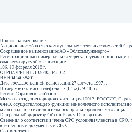
Полное наименование:
Акционерное общество коммунальных электрических сетей Сар
Сокращенное наименование:
АО «Облкоммунэнерго»
Регистрационный номер члена саморегулируемой организации и 
саморегулируемой организации:
106, 19 февраля 2018 г.
ОГРН/ОГРНИП:
1026403342162
ИНН
6454038461
Дата государственной регистрации
27 августа 1997 г.
Номер контактного телефона:
+7 (8452) 39-48-55
Регион:
Саратовская область
Место нахождения юридического лица:
410012, РОССИЯ, Саратовс
ФИО, осуществляющего функции единоличного исполнительного
коллегиального исполнительного органа юридического лица:
Генеральный директор Ойкин Вадим Геннадьевич
Сведения о соответствии члена СРО условиям членства в СРО, 
внутренними документами СРО:
Соответствует