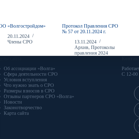
ОО «Волгостройдом»
Протокол Правления СРО
№ 57 от 20.11.2024 г.
20.11.2024
Члены СРО
13.11.2024
Архив
,
Протоколы
правления 2024
делы сайта
Контак
Об ассоциации «Волга»
Работае
Сфера деятельности СРО
С 12-00
Условия вступления
Что нужно знать о СРО
Размеры взносов в СРО
Отзывы партнеров СРО «Волга»
Новости
Законотворчество
Карта сайта