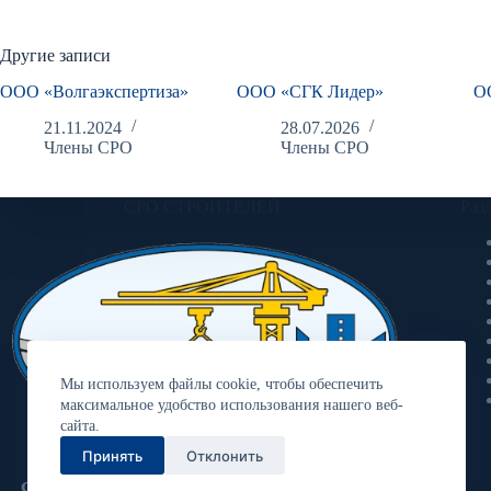
Другие записи
ООО «Волгаэкспертиза»
ООО «СГК Лидер»
О
21.11.2024
28.07.2026
Члены СРО
Члены СРО
СРО СТРОИТЕЛЕЙ
Раз
Мы используем файлы cookie, чтобы обеспечить
максимальное удобство использования нашего веб-
сайта.
Принять
Отклонить
Ассоциация «Объединение
строительных организаций «Волга»