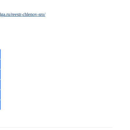
lga.ru/reestr-chlenov-sro/