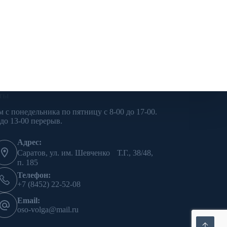
ты
м с понедельника по пятницу с 8-00 до 17-00.
 до 13-00 перерыв.
Адрес:
Саратов, ул. им. Шевченко Т.Г., 38/48,
п. 185
Телефон:
+7 (8452) 22-52-08
Email:
oso-volga@mail.ru