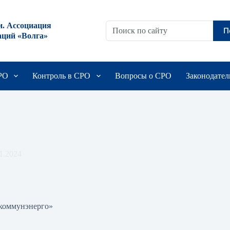
и. Ассоциация
П
аций «Волга»
СРО
Контроль в СРО
Вопросы о СРО
Законодател
1.2024
о»
коммунэнерго»