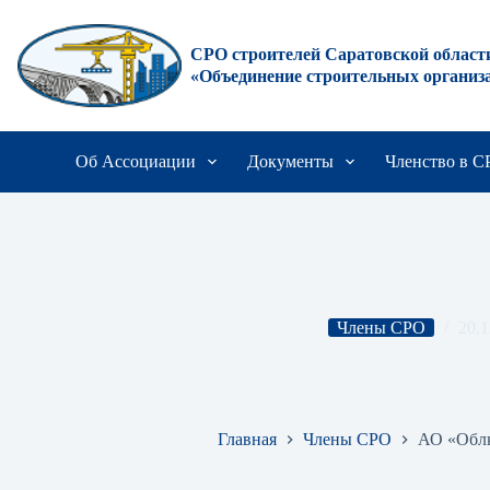
Перейти
к
сути
СРО строителей Саратовской област
«Объединение строительных организ
Об Ассоциации
Документы
Членство в 
Члены СРО
20.1
АО «Облкоммунэнерг
Главная
Члены СРО
АО «Обл