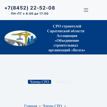
Перейти
к
+7(8452) 22-52-08
сути
ПН-ПТ с 8:00 до 17:00
СРО строителей
Саратовской области
Ассоциация
«Объединение
строительных
организаций «Волга»
Члены СРО
30.06.2025
ООО «ТеплоГазСтройСервис»
Главная
Члены СРО