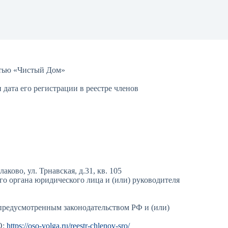
стью «Чистый Дом»
дата его регистрации в реестре членов
ково, ул. Трнавская, д.31, кв. 105
 органа юридического лица и (или) руководителя
предусмотренным законодательством РФ и (или)
О:
https://oso-volga.ru/reestr-chlenov-sro/