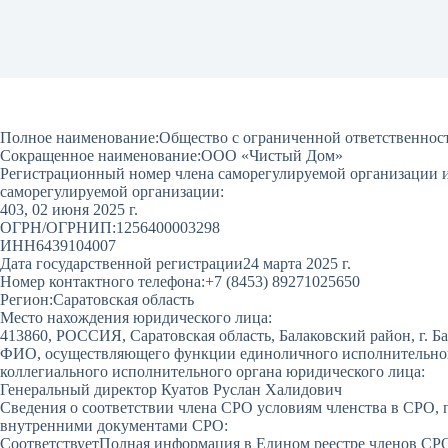
Полное наименование:
Общество с ограниченной ответственно
Сокращенное наименование:
ООО «Чистый Дом»
Регистрационный номер члена саморегулируемой организации и 
саморегулируемой организации:
403, 02 июня 2025 г.
ОГРН/ОГРНИП:
1256400003298
ИНН
6439104007
Дата государственной регистрации
24 марта 2025 г.
Номер контактного телефона:
+7 (8453) 89271025650
Регион:
Саратовская область
Место нахождения юридического лица:
413860, РОССИЯ, Саратовская область, Балаковский район, г. Бала
ФИО, осуществляющего функции единоличного исполнительного
коллегиального исполнительного органа юридического лица:
Генеральный директор Куатов Руслан Халидович
Сведения о соответствии члена СРО условиям членства в СРО, 
внутренними документами СРО:
Соответствует
Полная информация в Едином реестре членов СР