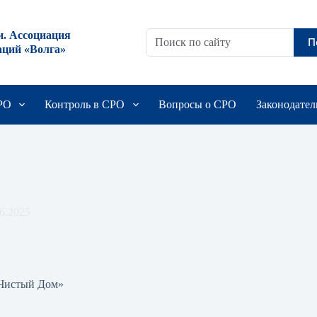
и. Ассоциация
П
аций «Волга»
СРО
Контроль в СРО
Вопросы о СРО
Законодател
6.2025
Чистый Дом»