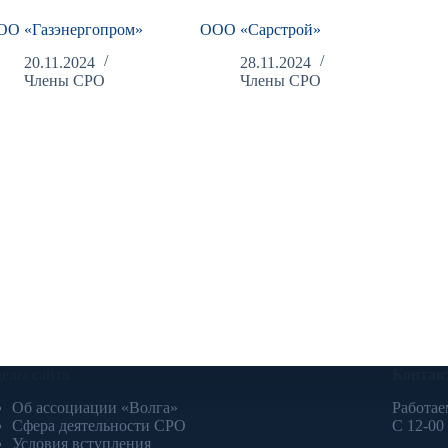
ОО «Газэнергопром»
ООО «Сарстрой»
20.11.2024
28.11.2024
Члены СРО
Члены СРО
делы сайта
Контак
Об ассоциации «Волга»
Работае
Сфера деятельности СРО
С 12-00
Условия вступления