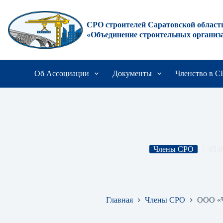
Перейти
к
сути
СРО строителей Саратовской област
«Объединение строительных организ
Об Ассоциации
Документы
Членство в 
Члены СРО
05.0
ООО «Чистый Дом»
Главная
Члены СРО
ООО «