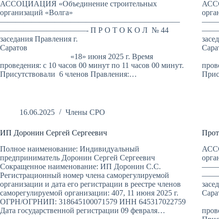
АССОЦИАЦИЯ «Объединение строительных
АСС
организаций «Волга»
орга
———————————————————————
——
———————————- П Р О Т О К О Л № 44
———
заседания Правления г.
засе
Саратов
«18» июня 2025 г. Время
«1
проведения: с 10 часов 00 минут по 11 часов 00 минут.
пров
Присутствовали 6 членов Правления:…
Прис
16.06.2025
Члены СРО
ИП Доронин Сергей Сергеевич
Прот
Полное наименование: Индивидуальный
АСС
предприниматель Доронин Сергей Сергеевич
орга
Сокращенное наименование: ИП Доронин С.С.
——
Регистрационный номер члена саморегулируемой
———
организации и дата его регистрации в реестре членов
засе
саморегулируемой организации: 407, 11 июня 2025 г.
ОГРН/ОГРНИП: 318645100071579 ИНН 645317022759
«1
Дата государственной регистрации 09 февраля…
пров