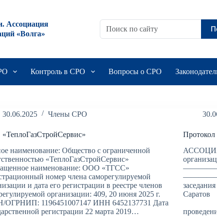
и. Ассоциация
П
аций «Волга»
СРО
Контроль в СРО
Вопросы о СРО
Законодател
30.06.2025
Члены СРО
30.0
«ТеплоГазСтройСервис»
Протокол 
ое наименование: Общество с ограниченной
АССОЦИА
тственностью «ТеплоГазСтройСервис»
организа
ащенное наименование: ООО «ТГСС»
————
страционный номер члена саморегулируемой
——————
низации и дата его регистрации в реестре членов
заседания
регулируемой организации: 409, 20 июня 2025 г.
С
/ОГРНИП: 1196451007147 ИНН 6452137731 Дата
«27» 
дарственной регистрации 22 марта 2019…
проведени