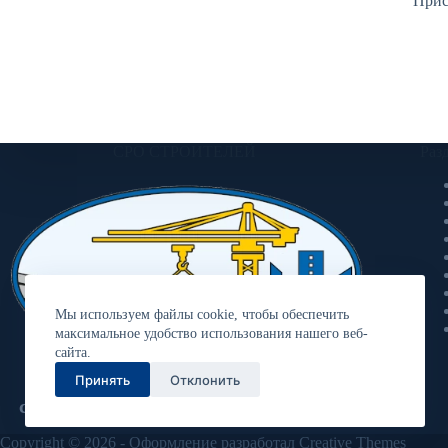
Прис
СРО СТРОИТЕЛЕЙ
Раз
Мы используем файлы cookie, чтобы обеспечить
максимальное удобство использования нашего веб-
сайта.
Принять
Отклонить
Ассоциация «Объединение
строительных организаций «Волга»
Copyright © 2026 - Оформление разработал
Creative Themes