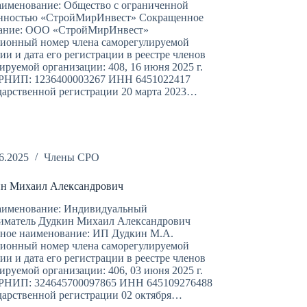
аименование: Общество с ограниченной
енностью «СтройМирИнвест» Сокращенное
ание: ООО «СтройМирИнвест»
ционный номер члена саморегулируемой
ии и дата его регистрации в реестре членов
ируемой организации: 408, 16 июня 2025 г.
НИП: 1236400003267 ИНН 6451022417
дарственной регистрации 20 марта 2023…
6.2025
Члены СРО
н Михаил Александрович
аименование: Индивидуальный
иматель Дудкин Михаил Александрович
ное наименование: ИП Дудкин М.А.
ционный номер члена саморегулируемой
ии и дата его регистрации в реестре членов
ируемой организации: 406, 03 июня 2025 г.
НИП: 324645700097865 ИНН 645109276488
дарственной регистрации 02 октября…