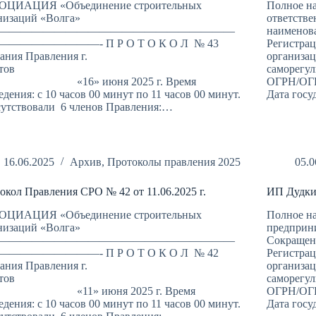
ОЦИАЦИЯ «Объединение строительных
Полное н
низаций «Волга»
ответств
—————————————————————
наименов
————————- П Р О Т О К О Л № 43
Регистра
дания Правления г.
организац
Саратов
саморегул
6» июня 2025 г. Время
ОГРН/ОГР
едения: с 10 часов 00 минут по 11 часов 00 минут.
Дата госу
утствовали 6 членов Правления:…
16.06.2025
Архив
,
Протоколы правления 2025
05.0
окол Правления СРО № 42 от 11.06.2025 г.
ИП Дудки
ОЦИАЦИЯ «Объединение строительных
Полное н
низаций «Волга»
предприн
—————————————————————
Сокращен
————————- П Р О Т О К О Л № 42
Регистра
дания Правления г.
организац
Саратов
саморегул
1» июня 2025 г. Время
ОГРН/ОГР
едения: с 10 часов 00 минут по 11 часов 00 минут.
Дата госу