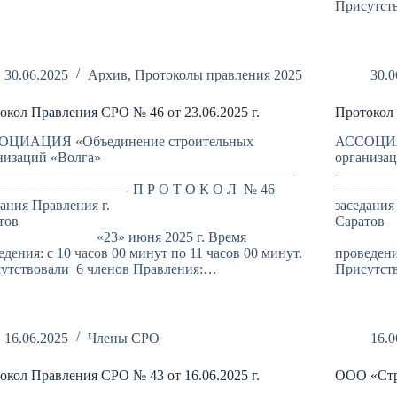
Присутст
30.06.2025
Архив
,
Протоколы правления 2025
30.0
окол Правления СРО № 46 от 23.06.2025 г.
Протокол 
ОЦИАЦИЯ «Объединение строительных
АССОЦИА
низаций «Волга»
организа
—————————————————————
————
————————- П Р О Т О К О Л № 46
——————
дания Правления г.
заседания
Саратов
С
3» июня 2025 г. Время
«20» 
едения: с 10 часов 00 минут по 11 часов 00 минут.
проведени
утствовали 6 членов Правления:…
Присутст
16.06.2025
Члены СРО
16.0
окол Правления СРО № 43 от 16.06.2025 г.
ООО «Ст