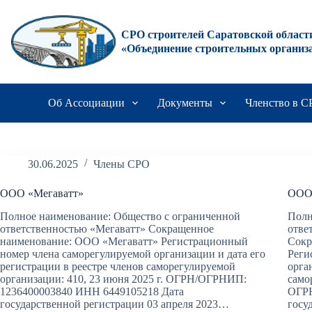
Перейти
к
сути
СРО строителей Саратовской област
«Объединение строительных организ
Об Ассоциации
Документы
Членство в 
30.06.2025
Члены СРО
ООО «Мегаватт»
ООО 
Полное наименование: Общество с ограниченной
Полн
ответственностью «Мегаватт» Сокращенное
отве
наименование: ООО «Мегаватт» Регистрационный
Сокр
номер члена саморегулируемой организации и дата его
Реги
регистрации в реестре членов саморегулируемой
орга
организации: 410, 23 июня 2025 г. ОГРН/ОГРНИП:
само
1236400003840 ИНН 6449105218 Дата
ОГРН
государственной регистрации 03 апреля 2023…
госу