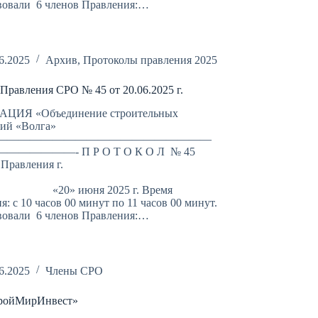
вовали 6 членов Правления:…
6.2025
Архив
,
Протоколы правления 2025
Правления СРО № 45 от 20.06.2025 г.
ЦИЯ «Объединение строительных
ций «Волга»
———————————————————
—————- П Р О Т О К О Л № 45
 Правления г.
аратов
июня 2025 г. Время
я: с 10 часов 00 минут по 11 часов 00 минут.
вовали 6 членов Правления:…
6.2025
Члены СРО
ройМирИнвест»