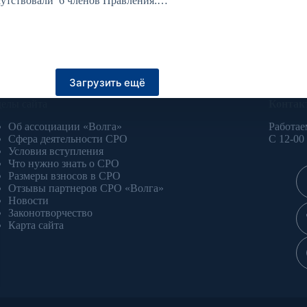
утствовали 6 членов Правления:…
Загрузить ещё
делы сайта
Контак
Об ассоциации «Волга»
Работае
Сфера деятельности СРО
С 12-00
Условия вступления
Что нужно знать о СРО
Размеры взносов в СРО
Отзывы партнеров СРО «Волга»
Новости
Законотворчество
Карта сайта