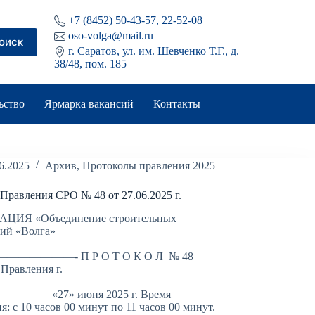
+7 (8452) 50-43-57, 22-52-08
oso-volga@mail.ru
оиск
г. Саратов, ул. им. Шевченко Т.Г., д.
38/48, пом. 185
ьство
Ярмарка вакансий
Контакты
6.2025
Архив
,
Протоколы правления 2025
Правления СРО № 48 от 27.06.2025 г.
ЦИЯ «Объединение строительных
ций «Волга»
———————————————————
—————- П Р О Т О К О Л № 48
 Правления г.
аратов
июня 2025 г. Время
я: с 10 часов 00 минут по 11 часов 00 минут.