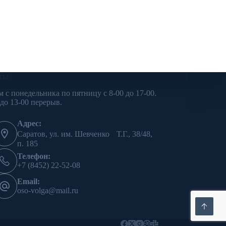
ты
м с понедельника по пятницу с 8-00 до 17-00.
 до 13-00 перерыв.
Адрес:
Саратов, ул. им. Шевченко Т.Г., 38/48,
п. 185
Телефон:
+7 (8452) 22-52-08
Email:
oso-volga@mail.ru