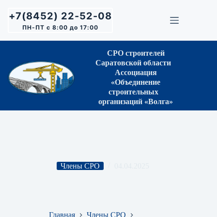
Перейти
к
+7(8452) 22-52-08
сути
ПН-ПТ с 8:00 до 17:00
СРО строителей
Саратовской области
Ассоциация
«Объединение
строительных
организаций «Волга»
Члены СРО
04.04.2025
ИП Пархоменко Александр Григорьевич
Главная
Члены СРО