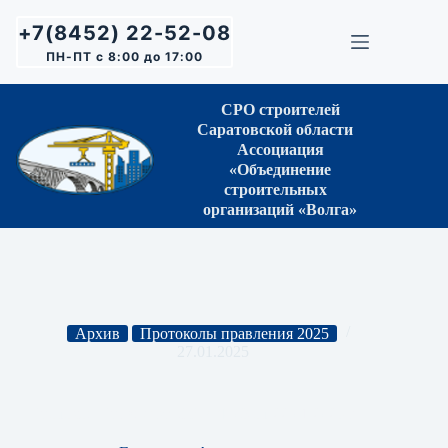
Перейти
к
+7(8452) 22-52-08
сути
ПН-ПТ с 8:00 до 17:00
СРО строителей
Саратовской области
Ассоциация
«Объединение
строительных
организаций «Волга»
Архив
Протоколы правления 2025
27.01.2025
Протокол Правления СРО № 03 от 22.01.2025 г.