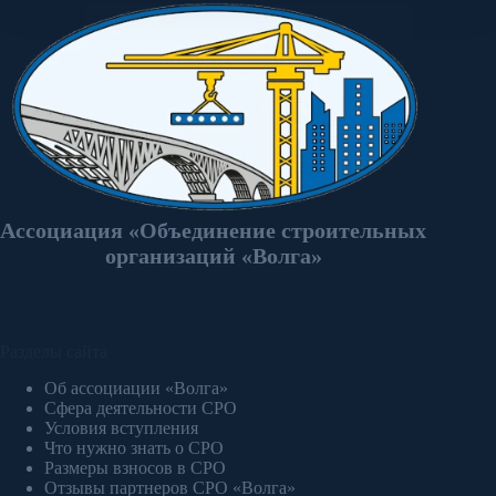
Ассоциация «Объединение строительных
организаций «Волга»
Разделы сайта
Об ассоциации «Волга»
Сфера деятельности СРО
Условия вступления
Что нужно знать о СРО
Размеры взносов в СРО
Отзывы партнеров СРО «Волга»