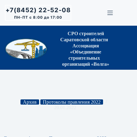
Перейти
к
+7(8452) 22-52-08
сути
ПН-ПТ с 8:00 до 17:00
СРО строителей
Саратовской области
Ассоциация
«Объединение
строительных
организаций «Волга»
Архив
Протоколы правления 2022
20.01.2022
Протокол Правления № 01 от 11.01.2022 г.