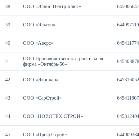
38
ООО «Элвис-Центр-плюс»
64500664
39
ООО «Эльтон»
64499711
40
ООО «Аверс»
64541177
ООО Производственно-строительная
41
64540387
фирма «Октябрь-56»
42
ООО «Экоплан»
64531605
43
ООО «СарСтрой»
64541160
44
ООО «НОВОТЕХ СТРОЙ»
64531240
45
ООО «Проф-Строй»
64490938