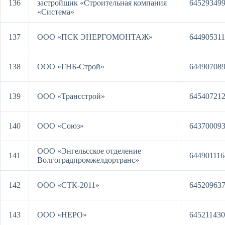
136
застройщик «Строительная компания
64529349
«Система»
137
ООО «ПСК ЭНЕРГОМОНТАЖ»
644905311
138
ООО «ГНБ-Строй»
64490708
139
ООО «Трансстрой»
64540721
140
ООО «Союз»
64370009
ООО «Энгельсское отделение
141
644901116
Волгоградпромжелдортранс»
142
ООО «СТК-2011»
64520963
143
ООО «НЕРО»
64521143