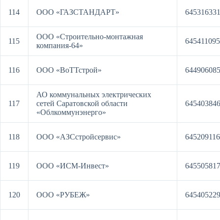
114
ООО «ГАЗСТАНДАРТ»
64531633
ООО «Строительно-монтажная
115
64541109
компания-64»
116
ООО «ВоТТстрой»
64490608
АО коммунальных электрических
117
сетей Саратовской области
64540384
«Облкоммунэнерго»
118
ООО «АЗСстройсервис»
64520911
119
ООО «ИСМ-Инвест»
64550581
120
ООО «РУБЕЖ»
64540522