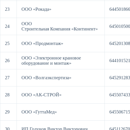
23
ООО «Рокада»
64450186
ООО
24
64501050
Строительная Компания «Континент»
25
ООО «Продмонтаж»
64520130
ООО «Электронное крановое
26
64410152
оборудование и монтаж»
27
ООО «Волгаэкспертиза»
64529128
28
ООО «АК-СТРОЙ»
64550743
29
ООО «ГуттаМед»
64550671
30
ИП Годунов Виктор Викторович
64511267