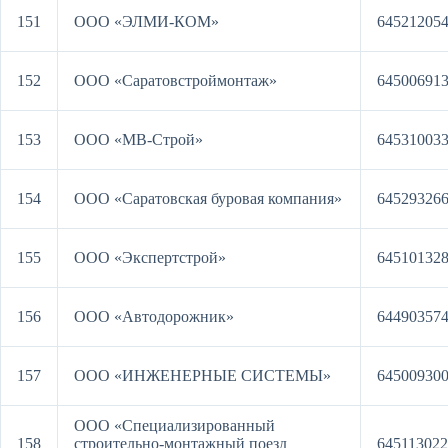
151
ООО «ЭЛМИ-КОМ»
64521205
152
ООО «Саратовстроймонтаж»
64500691
153
ООО «МВ-Строй»
64531003
154
ООО «Саратовская буровая компания»
64529326
155
ООО «Экспертстрой»
64510132
156
ООО «Автодорожник»
64490357
157
ООО «ИНЖЕНЕРНЫЕ СИСТЕМЫ»
64500930
ООО «Специализированный
158
строительно-монтажный поезд
64511302