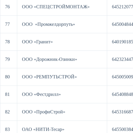
76
ООО «СПЕЦСТРОЙМОНТАЖ»
64521207
77
ООО «Промжелдорпуть»
64500484
78
ООО «Гранит»
64019018
79
ООО «Дорожник-Озинки»
64232344
80
ООО «РЕМПУТЬСТРОЙ»
64500500
81
ООО «Фестдрилл»
64540884
82
ООО «ПрофиСтрой»
64531668
83
ОАО «НИТИ-Тесар»
64550038