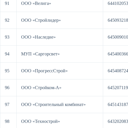
91
ООО «Велига»
64410205
92
ООО «Стройлидер»
64509321
93
ООО «Наследие»
64500901
94
МУП «Саргорсвет»
64540036
95
ООО «ПрогрессСтрой»
64540872
96
ООО «Стройком-А»
64520711
97
ООО «Строительный комбинат»
64514318
98
ООО «Технострой»
64320208