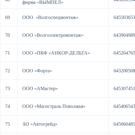
фирма «ВЫМПЕЛ»
69
ООО «Волгоспецмонтаж»
64550365
70
ООО «Волгоэлектромонтаж»
64390498
71
ООО «ПКФ «АНКОР-ДЕЛЬТА»
64520476
72
ООО «Форта»
64320050
73
ООО «АМастер»
64530745
74
ООО «Магистраль Поволжья»
64540654
75
АО «Автогрейд»
64506048