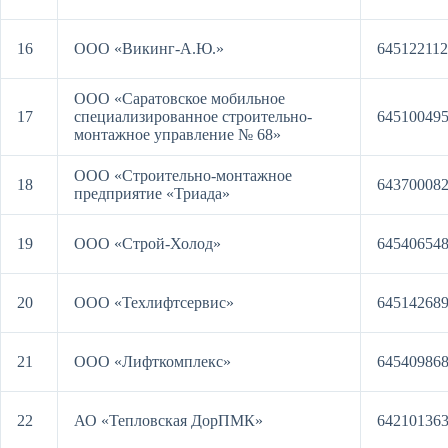
16
ООО «Викинг-А.Ю.»
64512211
ООО «Саратовское мобильное
17
специализированное строительно-
64510049
монтажное управление № 68»
ООО «Строительно-монтажное
18
64370008
предприятие «Триада»
19
ООО «Строй-Холод»
64540654
20
ООО «Техлифтсервис»
64514268
21
ООО «Лифткомплекс»
64540986
22
АО «Тепловская ДорПМК»
64210136