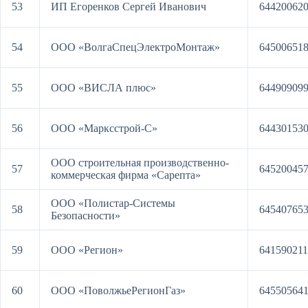
53
ИП Егоренков Сергей Иванович
64420062
54
ООО «ВолгаСпецЭлектроМонтаж»
64500651
55
ООО «ВИСЛА плюс»
64490909
56
ООО «Марксстрой-С»
64430153
ООО строительная производственно-
57
64520045
коммерческая фирма «Сарепта»
ООО «Полистар-Системы
58
64540765
Безопасности»
59
ООО «Регион»
64159021
60
ООО «ПоволжьеРегионГаз»
64550564