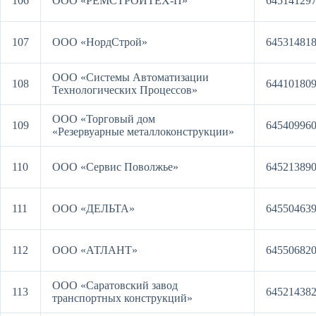
106
ООО «РЕМСТРОЙТЕХ-П»
64514129
107
ООО «НордСтрой»
64531481
ООО «Системы Автоматизации
108
64410180
Технологических Процессов»
ООО «Торговый дом
109
64540996
«Резервуарные металлоконструкции»
110
ООО «Сервис Поволжье»
64521389
111
ООО «ДЕЛЬТА»
64550463
112
ООО «АТЛАНТ»
64550682
ООО «Саратовский завод
113
64521438
транспортных конструкций»