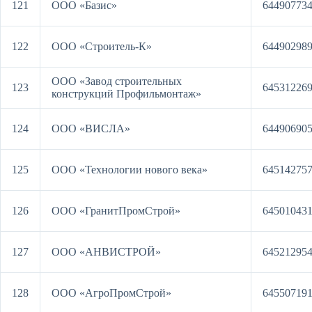
121
ООО «Базис»
64490773
122
ООО «Строитель-К»
64490298
ООО «Завод строительных
123
64531226
конструкций Профильмонтаж»
124
ООО «ВИСЛА»
64490690
125
ООО «Технологии нового века»
64514275
126
ООО «ГранитПромСтрой»
64501043
127
ООО «АНВИСТРОЙ»
64521295
128
ООО «АгроПромСтрой»
64550719