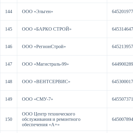
144
ООО «Эльген»
64520197
145
ООО «БАРКО СТРОЙ»
64531464
146
ООО «РегионСтрой»
64521395
147
ООО «Магистраль-99»
64490028
148
ООО «ВЕНТСЕРВИС»
64530001
149
ООО «СМУ-7»
64550737
ООО Центр технического
150
обслуживания и ремонтного
64500789
обеспечения «А+»