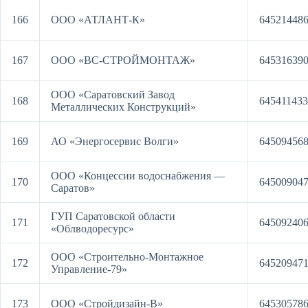
166
ООО «АТЛАНТ-К»
64521448
167
ООО «ВС-СТРОЙМОНТАЖ»
64531639
ООО «Саратовский Завод
168
64541143
Металлических Конструкций»
169
АО «Энергосервис Волги»
64509456
ООО «Концессии водоснабжения —
170
64500904
Саратов»
ГУП Саратовской области
171
64509240
«Облводоресурс»
ООО «Строительно-Монтажное
172
64520947
Управление-79»
173
ООО «Стройдизайн-В»
64530578