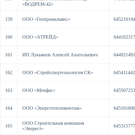
«ВОДРЕМ-42»
159
ООО «Геопромальянс»
64521019
160
ООО «АТРЕЙД»
64410231
161
ИП Лукьянов Алексей Анатольевич
64492149
162
ООО «Стройспецтехнология СК»
64541144
163
ООО «Менфас»
64550725
164
ООО «Энерготепломонтаж»
64510160
ООО Строительная компания
165
64531577
«Эверест»