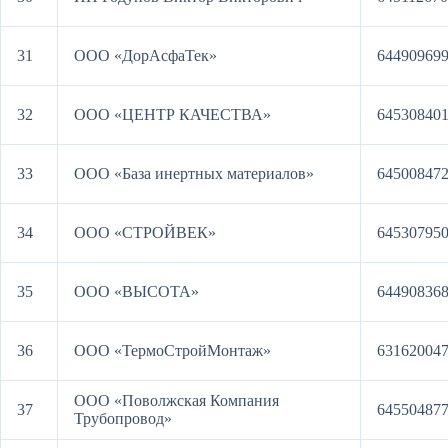
31
ООО «ДорАсфаТек»
64490969
32
ООО «ЦЕНТР КАЧЕСТВА»
64530840
33
ООО «База инертных материалов»
64500847
34
ООО «СТРОЙВЕК»
64530795
35
ООО «ВЫСОТА»
64490836
36
ООО «ТермоСтройМонтаж»
63162004
ООО «Поволжская Компания
37
64550487
Трубопровод»