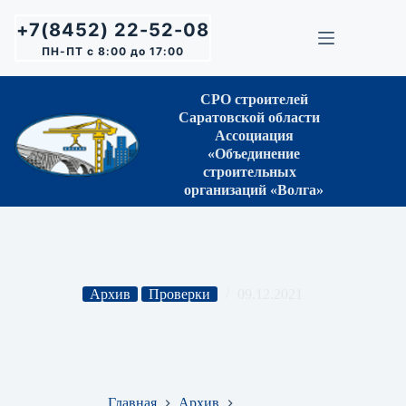
Перейти
к
+7(8452) 22-52-08
сути
ПН-ПТ с 8:00 до 17:00
СРО строителей
Саратовской области
Ассоциация
«Объединение
строительных
организаций «Волга»
Архив
Проверки
09.12.2021
План проверок деятельности членов Ассоциации на
2022 год
Главная
Архив