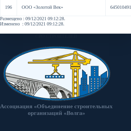
196
ООО «Золотой Век»
64501049
Размещено : 09/12/2021 09:12:28.
Изменено : 09/12/2021 09:12:28.
СРО СТРОИТЕЛЕЙ
Ассоциация «Объединение строительных
организаций «Волга»