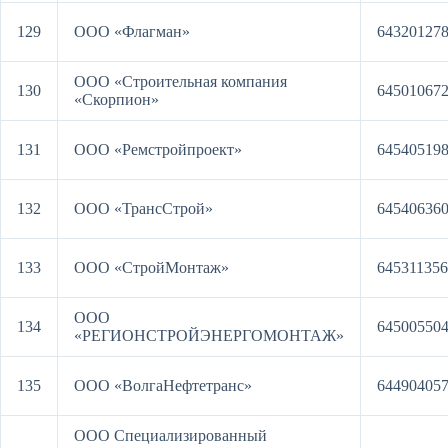
129
ООО «Флагман»
64320127
ООО «Строительная компания
130
64501067
«Скорпион»
131
ООО «Ремстройпроект»
64540519
132
ООО «ТрансСтрой»
64540636
133
ООО «СтройМонтаж»
64531135
ООО
134
64500550
«РЕГИОНСТРОЙЭНЕРГОМОНТАЖ»
135
ООО «ВолгаНефтетранс»
64490405
ООО Специализированный