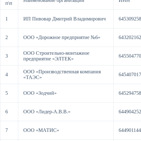
Наименование организации
ИНН
п\п
1
ИП Пивовар Дмитрий Владимирович
64530925
2
ООО «Дорожное предприятие №6»
64320216
ООО Строительно-монтажное
3
64550477
предприятие «ЭЛТЕК»
ООО «Производственная компания
4
64540701
«ТАЭС»
5
ООО «Зодчий»
64529475
6
ООО «Лидер-А.В.В.»
64490425
7
ООО «МАТИС»
64490114