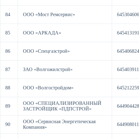
84
ООО «Мост Ремсервис»
64530460
85
ООО «АРКАДА»
64541319
86
ООО «Спецгазстрой»
64540682
87
ЗАО «Волгожилстрой»
64540391
88
ООО «Волгостройдом»
64521225
ООО «СПЕЦИАЛИЗИРОВАННЫЙ
89
64490442
ЗАСТРОЙЩИК «ПДПСТРОЙ»
ООО «Сервисная Энергетическая
90
64490801
Компания»