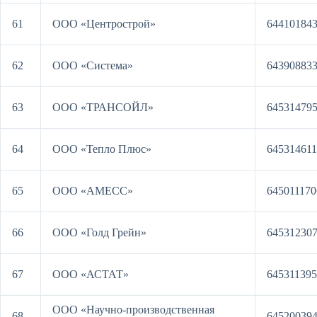
61
ООО «Центрострой»
64410184
62
ООО «Система»
64390883
63
ООО «ТРАНСОЙЛ»
64531479
64
ООО «Тепло Плюс»
645314611
65
ООО «АМЕСС»
645011170
66
ООО «Голд Грейн»
64531230
67
ООО «АСТАТ»
64531139
ООО «Научно-производственная
68
64520039