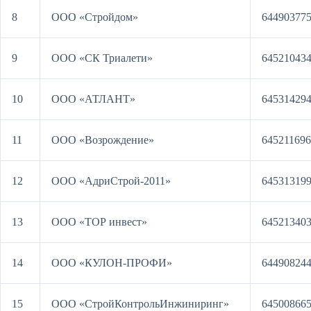
8
ООО «Стройдом»
64490377
9
ООО «СК Триалети»
64521043
10
ООО «АТЛАНТ»
64531429
11
ООО «Возрождение»
64521169
12
ООО «АдриСтрой-2011»
64531319
13
ООО «ТОР инвест»
64521340
14
ООО «КУЛОН-ПРОФИ»
64490824
15
ООО «СтройКонтрольИнжиниринг»
64500866