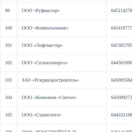
99
ООО «Руфмастер»
64521427
100
ООО «Коммунальник»
64541077
101
ООО «Лифтмастер»
64530579
102
ООО «Сельхозэнерго»
64450109
103
ЗАО «Резервуаростроитель»
64500558
104
ООО «Компания «Светоч»
64500927
105
ООО «Странстеел»
64410219