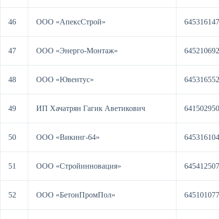
46
ООО «АпексСтрой»
64531614
47
ООО «Энерго-Монтаж»
64521069
48
ООО «Ювентус»
64531655
49
ИП Хачатрян Гагик Аветикович
64150295
50
ООО «Викинг-64»
64531610
51
ООО «Стройинновация»
64541250
52
ООО «БетонПромПол»
64510107