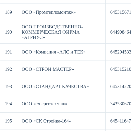
189
ООО «Промтепломонтаж»
64531567
ООО ПРОИЗВОДСТВЕННО-
190
КОММЕРЧЕСКАЯ ФИРМА
64490846
«АГРИУС»
191
ООО «Компания «АЛС и ТЕК»
64520453
192
ООО «СТРОЙ МАСТЕР»
64531521
193
ООО «СТАНДАРТ КАЧЕСТВА»
64531422
194
ООО «Энерготехмаш»
34353067
195
ООО «СК Стройка-164»
64541164