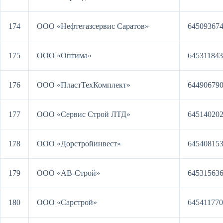
174
ООО «Нефтегазсервис Саратов»
64509367
175
ООО «Оптима»
64531184
176
ООО «ПластТехКомплект»
64490679
177
ООО «Сервис Строй ЛТД»
64514020
178
ООО «Дорстройинвест»
64540815
179
ООО «АВ-Строй»
64531563
180
ООО «Сарстрой»
64541177