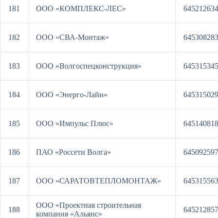
181
ООО «КОМПЛЕКС-ЛЕС»
64521263
182
ООО «СВА-Монтаж»
64530828
183
ООО «Волгоспецконструкция»
64531534
184
ООО «Энерго-Лайн»
64531502
185
ООО «Импульс Плюс»
64514081
186
ПАО «Россети Волга»
64509259
187
ООО «САРАТОВТЕПЛОМОНТАЖ»
64531556
ООО «Проектная строительная
188
64521285
компания «Альянс»