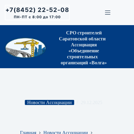
Перейти
к
+7(8452) 22-52-08
сути
ПН-ПТ с 8:00 до 17:00
СРО строителей
Саратовской области
Ассоциация
«Объединение
строительных
организаций «Волга»
Новости Ассоциации
29.12.2025
Протокол Правления СРО № 84 от 29.12.2025 г.
Главная
Новости Ассоциации