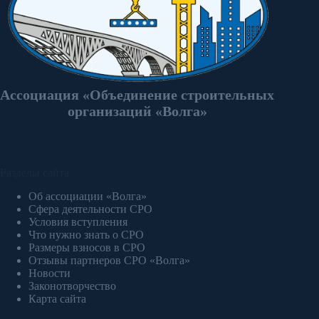
Ассоциация «Объединение строительных
организаций «Волга»
Разделы сайта
Об ассоциации «Волга»
Сфера деятельности СРО
Условия вступления
Что нужно знать о СРО
Размеры взносов в СРО
Отзывы партнеров СРО «Волга»
Новости
Законотворчество
Карта сайта