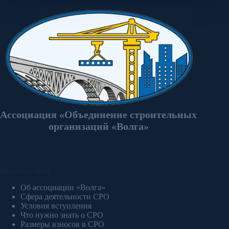
Ассоциация «Объединение строительных
организаций «Волга»
Разделы сайта
Об ассоциации «Волга»
Сфера деятельности СРО
Условия вступления
Что нужно знать о СРО
Размеры взносов в СРО