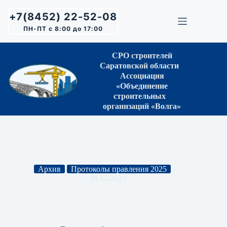
Перейти
к
+7(8452) 22-52-08
сути
ПН-ПТ с 8:00 до 17:00
СРО строителей
Саратовской области
Ассоциация
«Объединение
строительных
организаций «Волга»
Архив
Протоколы правления 2025
29.12.2025
Протокол Правления СРО № 80 от 16.12.2025 г.