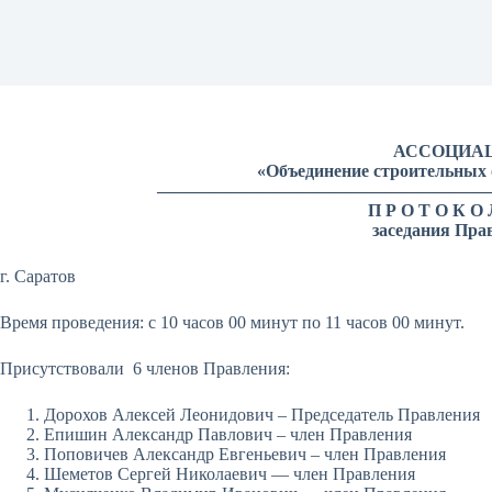
АССОЦИА
«Объединение строительных 
———————————————————
П Р О Т О К О
заседания Пра
г. Саратов «01» декаб
Время проведения: с 10 часов 00 минут по 11 часов 00 минут.
Присутствовали 6 членов Правления:
Дорохов Алексей Леонидович – Председатель Правления
Епишин Александр Павлович – член Правления
Поповичев Александр Евгеньевич – член Правления
Шеметов Сергей Николаевич — член Правления