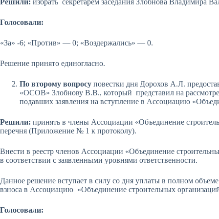
Решили:
избрать секретарем заседания Злобнова Владимира Ва
Голосовали:
«За» -6; «Против» — 0; «Воздержались» — 0.
Решение принято единогласно.
По второму вопросу
повестки дня Дорохов А.Л. предоста
«ОСОВ» Злобнову В.В., который представил на рассмотр
подавших заявления на вступление в Ассоциацию «Объед
Решили:
принять в члены Ассоциации «Объединение строитель
перечня (Приложение № 1 к протоколу).
Внести в реестр членов Ассоциации «Объединение строительны
в соответствии с заявленными уровнями ответственности.
Данное решение вступает в силу со дня уплаты в полном объем
взноса в Ассоциацию «Объединение строительных организаций
Голосовали: