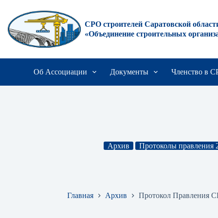
Перейти
к
сути
СРО строителей Саратовской област
«Объединение строительных организ
Об Ассоциации
Документы
Членство в 
Архив
Протоколы правления 
Протокол Правления СРО № 78 от 
Главная
Архив
Протокол Правления СР