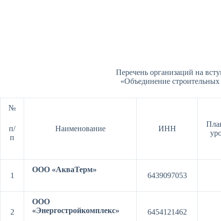
Перечень организаций на вст
«Объединение строительных
№
Пла
п/
Наименование
ИНН
ур
п
ООО «АкваТерм»
1
6439097053
ООО
«Энергостройкомплекс»
2
6454121462