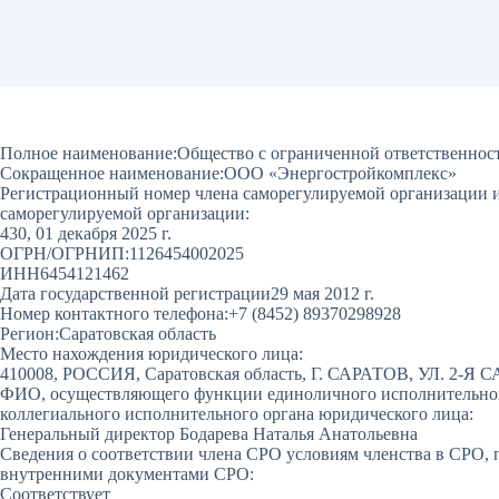
Полное наименование:
Общество с ограниченной ответственнос
Сокращенное наименование:
ООО «Энергостройкомплекс»
Регистрационный номер члена саморегулируемой организации и 
саморегулируемой организации:
430, 01 декабря 2025 г.
ОГРН/ОГРНИП:
1126454002025
ИНН
6454121462
Дата государственной регистрации
29 мая 2012 г.
Номер контактного телефона:
+7 (8452) 89370298928
Регион:
Саратовская область
Место нахождения юридического лица:
410008, РОССИЯ, Саратовская область, Г. САРАТОВ, УЛ. 2-Я С
ФИО, осуществляющего функции единоличного исполнительного
коллегиального исполнительного органа юридического лица:
Генеральный директор Бодарева Наталья Анатольевна
Сведения о соответствии члена СРО условиям членства в СРО, 
внутренними документами СРО:
Соответствует