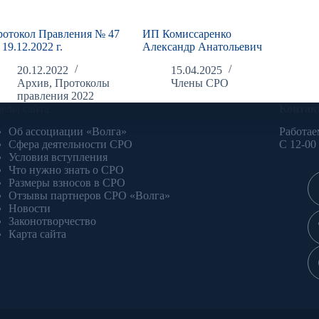
ротокол Правления № 47
ИП Комиссаренко
 19.12.2022 г.
Александр Анатольевич
20.12.2022
15.04.2025
Архив
,
Протоколы
Члены СРО
правления 2022
делы сайта
Контак
Об ассоциации «Волга»
Работае
Сфера деятельности СРО
С 12-00
Условия вступления
Что нужно знать о СРО
Размеры взносов в СРО
Отзывы партнеров СРО «Волга»
Новости
Законотворчество
Карта сайта