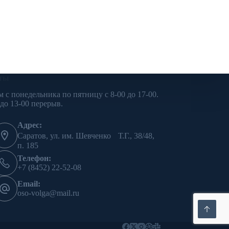
ты
м с понедельника по пятницу с 8-00 до 17-00.
 до 13-00 перерыв.
Адрес:
Саратов, ул. им. Шевченко Т.Г., 38/48,
п. 185
Телефон:
+7 (8452) 22-52-08
Email:
oso-volga@mail.ru