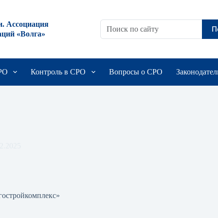
и. Ассоциация
П
аций «Волга»
СРО
Контроль в СРО
Вопросы о СРО
Законодател
2.2025
екс»
остройкомплекс»