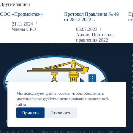
Другие записи
ООО «Продмонтаж»
Протокол Правления № 49
П
от 28.12.2022 г.
от
21.11.2024
Члены СРО
03.07.2023
Архив
,
Протоколы
правления 2022
СРО СТРОИТЕЛЕЙ
Раз
Мы используем файлы cookie, чтобы обеспечить
максимальное удобство использования нашего веб-
сайта.
Принять
Отклонить
Ассоциация «Объединение
строительных организаций «Волга»
Copyright © 2026 - Оформление разработал
Creative Themes