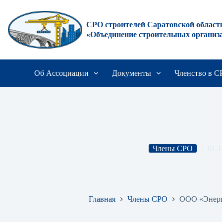
Перейти
к
сути
СРО строителей Саратовской област
«Объединение строительных организ
Об Ассоциации
Документы
Членство в 
Члены СРО
01.1
ООО «Энергостройкомпл
Главная
Члены СРО
ООО «Энерг