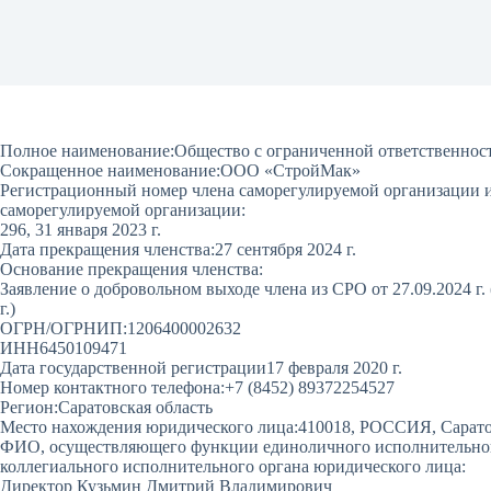
Полное наименование:
Общество с ограниченной ответственно
Сокращенное наименование:
ООО «СтройМак»
Регистрационный номер члена саморегулируемой организации и 
саморегулируемой организации:
296, 31 января 2023 г.
Дата прекращения членства:
27 сентября 2024 г.
Основание прекращения членства:
Заявление о добровольном выходе члена из СРО от 27.09.2024 г
г.)
ОГРН/ОГРНИП:
1206400002632
ИНН
6450109471
Дата государственной регистрации
17 февраля 2020 г.
Номер контактного телефона:
+7 (8452) 89372254527
Регион:
Саратовская область
Место нахождения юридического лица:
410018, РОССИЯ, Саратовс
ФИО, осуществляющего функции единоличного исполнительного
коллегиального исполнительного органа юридического лица:
Директор Кузьмин Дмитрий Владимирович