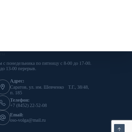
ты
м с понедельника по пятницу с 8-00 до 17-00.
 до 13-00 перерыв.
Адрес:
Саратов, ул. им. Шевченко Т.Г., 38/48,
п. 185
Телефон:
+7 (8452) 22-52-08
Email:
oso-volga@mail.ru