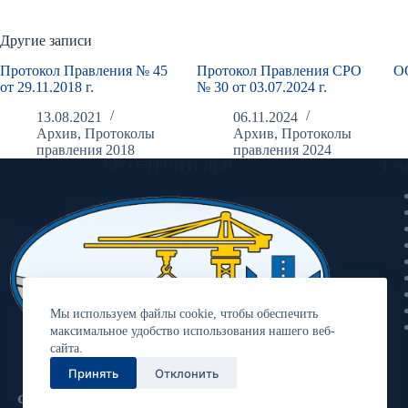
Другие записи
Протокол Правления № 45
Протокол Правления СРО
О
от 29.11.2018 г.
№ 30 от 03.07.2024 г.
13.08.2021
06.11.2024
Архив
,
Протоколы
Архив
,
Протоколы
правления 2018
правления 2024
СРО СТРОИТЕЛЕЙ
Раз
Мы используем файлы cookie, чтобы обеспечить
максимальное удобство использования нашего веб-
сайта.
Принять
Отклонить
Ассоциация «Объединение
строительных организаций «Волга»