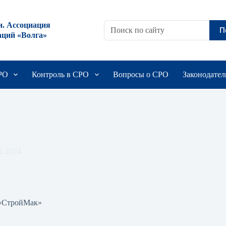
и. Ассоциация
П
аций «Волга»
СРО
Контроль в СРО
Вопросы о СРО
Законодател
1.2024
«СтройМак»