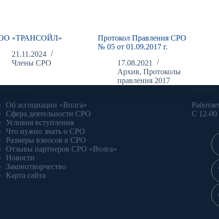
ОО «ТРАНСОЙЛ»
Протокол Правления СРО
№ 05 от 01.09.2017 г.
21.11.2024
Члены СРО
17.08.2021
Архив
,
Протоколы
правления 2017
делы сайта
Контак
Об ассоциации «Волга»
Работае
Сфера деятельности СРО
С 12-00
Условия вступления
Что нужно знать о СРО
Размеры взносов в СРО
Отзывы партнеров СРО «Волга»
Новости
Законотворчество
Карта сайта