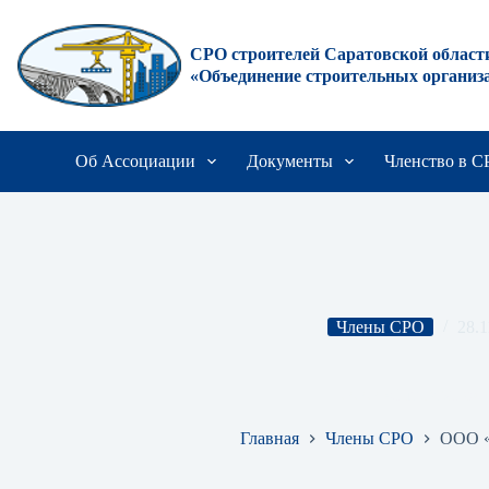
Перейти
к
сути
СРО строителей Саратовской област
«Объединение строительных организ
Об Ассоциации
Документы
Членство в 
Члены СРО
28.1
ООО «СтройМак»
Главная
Члены СРО
ООО 