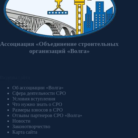
Ассоциация «Объединение строительных
организаций «Волга»
Разделы сайта
Об ассоциации «Волга»
Сфера деятельности СРО
Условия вступления
Что нужно знать о СРО
Размеры взносов в СРО
Отзывы партнеров СРО «Волга»
Новости
Законотворчество
Карта сайта