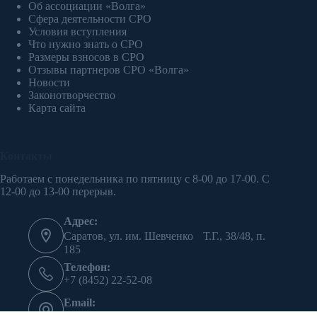
Об ассоциации «Волга»
Сфера деятельности СРО
Условия вступления
Что нужно знать о СРО
Размеры взносов в СРО
Отзывы партнеров СРО «Волга»
Новости
Законотворчество
Карта сайта
Контакты
Работаем с понедельника по пятницу с 8-00 до 17-00. С
12-00 до 13-00 перерыв.
Адрес:
Саратов, ул. им. Шевченко Т.Г., 38/48, п.
185
Телефон:
+7 (8452) 22-52-08
Email:
oso-volga@mail.ru