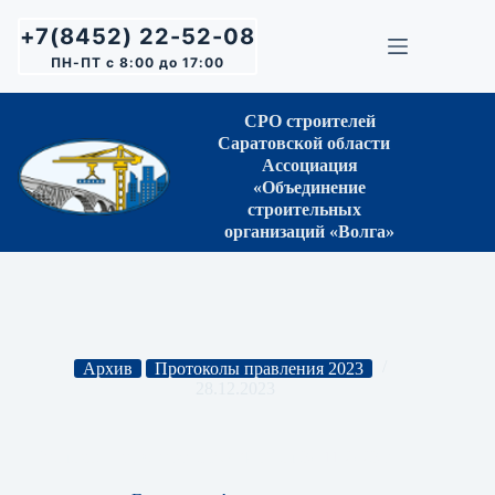
Перейти
к
+7(8452) 22-52-08
сути
ПН-ПТ с 8:00 до 17:00
СРО строителей
Саратовской области
Ассоциация
«Объединение
строительных
организаций «Волга»
Архив
Протоколы правления 2023
28.12.2023
Протокол Правления СРО № 57 от 30.11.2023 г.