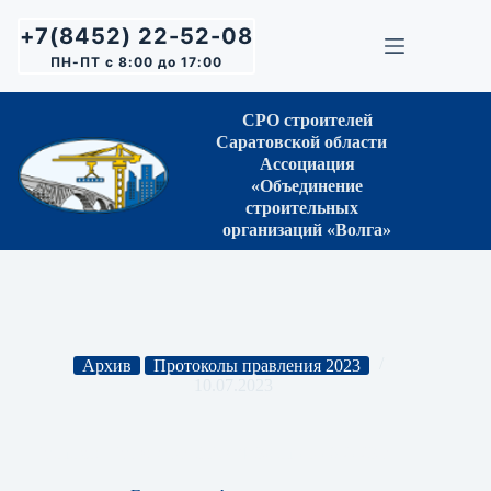
Перейти
к
+7(8452) 22-52-08
сути
ПН-ПТ с 8:00 до 17:00
СРО строителей
Саратовской области
Ассоциация
«Объединение
строительных
организаций «Волга»
Архив
Протоколы правления 2023
10.07.2023
Протокол Правления СРО № 30 от 05.06.2023 г.